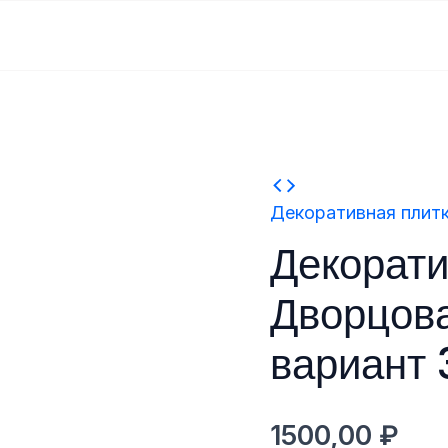
Количество
Декоративная плит
товара
Декорати
Декоративная
плитка
Дворцов
Дворцовая
вариант 
площадь
вариант
3
1500,00
₽