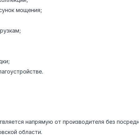
сунок мощения;
грузкам;
дки;
лагоустройстве.
вляется напрямую от производителя без посредни
овской области.