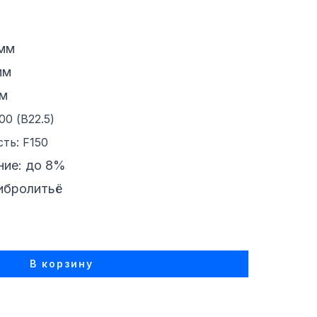
мм
мм
мм
0 (B22.5)
ть: F150
ие: до 8%
вибролитьё
В корзину