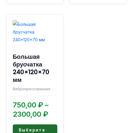
Диапазон
Этот
товар
цен:
имеет
750,00 ₽
несколько
–
вариаций.
2300,00 ₽
Большая
Опции
брусчатка
можно
240×120×70
выбрать
мм
на
странице
Вибропрессованная
товара.
750,00
₽
–
2300,00
₽
Выберите