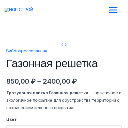
Перейти
Main
к
Menu
содержимому
Количество
Диапазон
товара
реключатель
цен:
Газонная
Вибропрессованная
решетка
850,00 ₽
ню
Газонная решетка
–
850,00
₽
–
2400,00
₽
2400,00 ₽
Тротуарная плитка Газонная решетка
— практичное и
экологичное покрытие для обустройства территорий с
сохранением зелёного покрытия.
Цвет