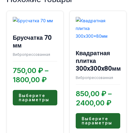
Диапазон
Диап
Этот
Этот
товар
товар
цен:
цен:
имеет
имее
750,00 ₽
850,0
Брусчатка 70
несколько
неско
–
–
мм
вариаций.
вариа
1800,00 ₽
2400,
Квадратная
Опции
Опци
Вибропрессованная
плитка
можно
можн
300x300x80мм
выбрать
выбра
750,00
₽
–
на
на
1800,00
₽
Вибропрессованная
странице
стран
товара.
товар
850,00
₽
–
Выберите
параметры
2400,00
₽
Выберите
параметры