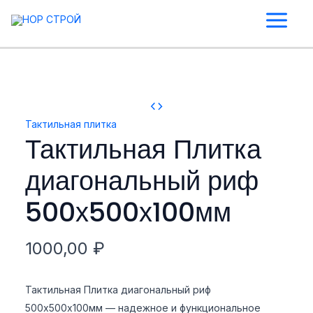
Перейти
Количество
Main
к
товара
Menu
содержимому
Тактильная
Плитка
диагональный
риф
500х500х100мм
Тактильная плитка
Тактильная Плитка
диагональный риф
500х500х100мм
1000,00
₽
Тактильная Плитка диагональный риф
500х500х100мм — надежное и функциональное