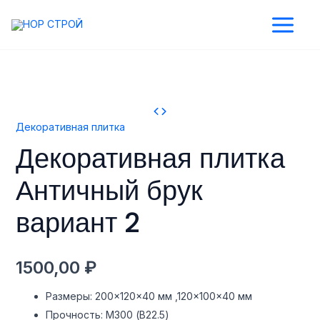
Перейти
Main
к
Menu
содержимому
Количество
товара
реключатель
Декоративная
Декоративная плитка
плитка
ню
Декоративная плитка
Античный
брук
Античный брук
вариант
2
вариант 2
1500,00
₽
Размеры: 200×120×40 мм ,120×100×40 мм
Прочность: М300 (B22.5)