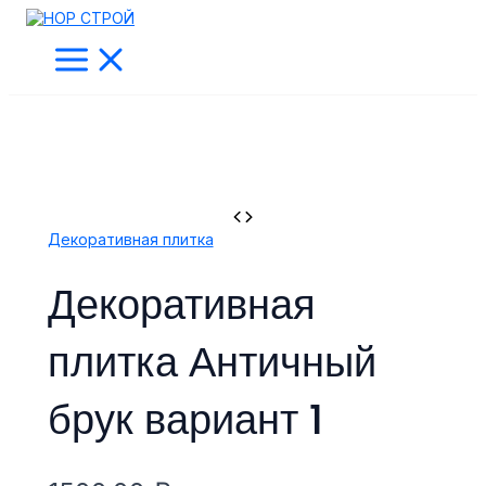
Main
Перейти
Количество
Menu
к
товара
содержимому
Декоративная
плитка
Античный
брук
вариант
1
Декоративная плитка
Декоративная
плитка Античный
брук вариант 1