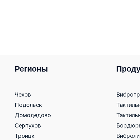
Регионы
Проду
Чехов
Вибропр
Подольск
Тактиль
Домодедово
Тактиль
Серпухов
Бордюрн
Троицк
Виброли