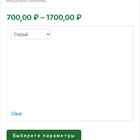
Вибропрессованная
1700,00 ₽
Опции
можно
700,00
₽
–
1700,00
₽
выбрать
на
странице
товара.
Clear
Выберите параметры