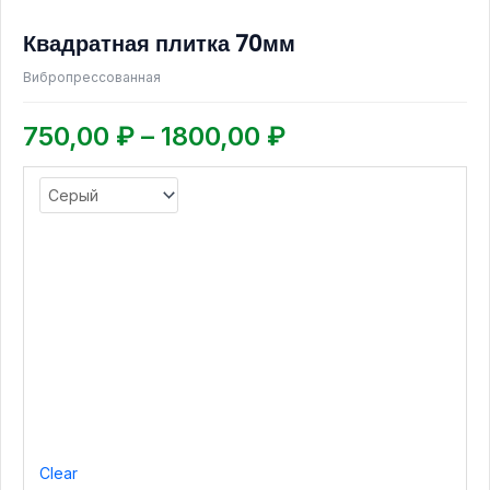
имеет
750,00 ₽
Квадратная плитка 70мм
несколько
–
вариаций.
Вибропрессованная
1800,00 ₽
Опции
можно
750,00
₽
–
1800,00
₽
выбрать
на
странице
товара.
Clear