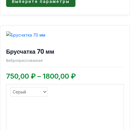
Выберите параметры
Диапазон
Этот
товар
цен:
имеет
750,00 ₽
Брусчатка 70 мм
несколько
–
вариаций.
Вибропрессованная
1800,00 ₽
Опции
можно
750,00
₽
–
1800,00
₽
выбрать
на
странице
товара.