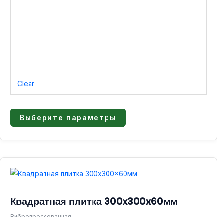
Clear
Выберите параметры
Диапазон
Этот
товар
цен:
имеет
700,00 ₽
Квадратная плитка 300x300x60мм
несколько
–
вариаций.
Вибропрессованная