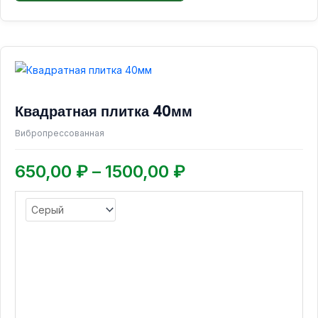
Диапазон
Этот
товар
цен:
имеет
650,00 ₽
Квадратная плитка 40мм
несколько
–
вариаций.
Вибропрессованная
1500,00 ₽
Опции
можно
650,00
₽
–
1500,00
₽
выбрать
на
странице
товара.