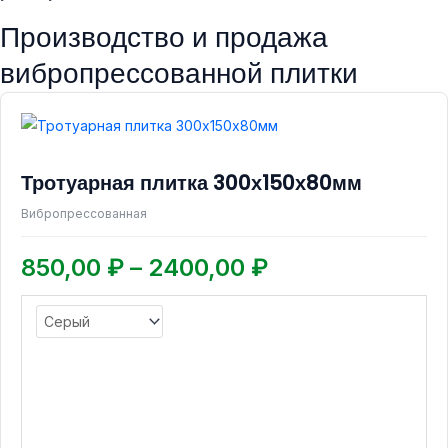
Производство и продажа
вибропрессованной плитки
Диапазон
Этот
товар
цен:
имеет
850,00 ₽
Тротуарная плитка 300х150х80мм
несколько
–
вариаций.
Вибропрессованная
2400,00 ₽
Опции
можно
850,00
₽
–
2400,00
₽
выбрать
на
странице
товара.