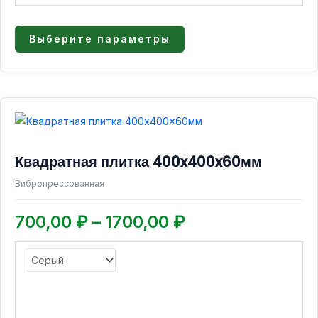
Выберите параметры
Диапазон
Этот
товар
цен:
имеет
700,00 ₽
Квадратная плитка 400x400x60мм
несколько
–
вариаций.
Вибропрессованная
1700,00 ₽
Опции
можно
700,00
₽
–
1700,00
₽
выбрать
на
странице
товара.