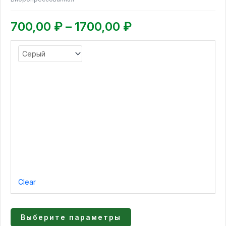
1700,00 ₽
Опции
можно
700,00
₽
–
1700,00
₽
выбрать
на
странице
товара.
Clear
Выберите параметры