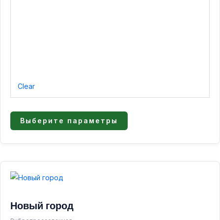
Clear
Выберите параметры
Диапазон
Этот
товар
цен:
имеет
700,00 ₽
Новый город
несколько
–
вариаций.