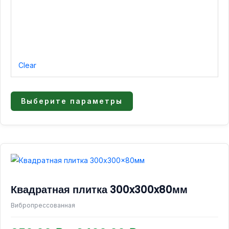
Clear
Выберите параметры
Диапазон
Этот
товар
цен:
имеет
850,00 ₽
Квадратная плитка 300x300x80мм
несколько
–
вариаций.
Вибропрессованная
2400,00 ₽
Опции