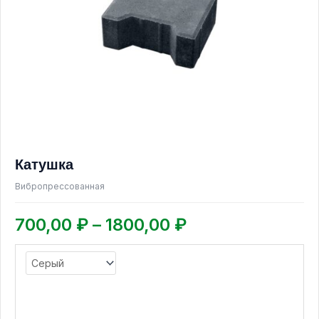
1800,00 ₽
Опции
можно
выбрать
на
странице
товара.
Катушка
Вибропрессованная
700,00
₽
–
1800,00
₽