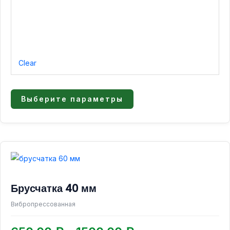
Clear
Выберите параметры
Диапазон
Этот
товар
цен:
имеет
650,00 ₽
Брусчатка 40 мм
несколько
–
вариаций.
Вибропрессованная
1500,00 ₽
Опции
можно