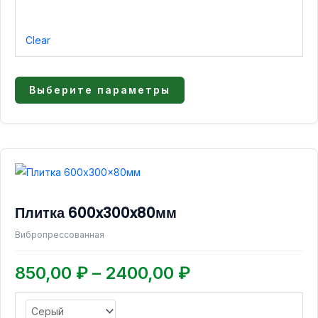
Clear
Выберите параметры
Диапазон
Этот
товар
цен:
имеет
850,00 ₽
Плитка 600x300x80мм
несколько
–
вариаций.
Вибропрессованная
2400,00 ₽
Опции
можно
850,00
₽
–
2400,00
₽
выбрать
на