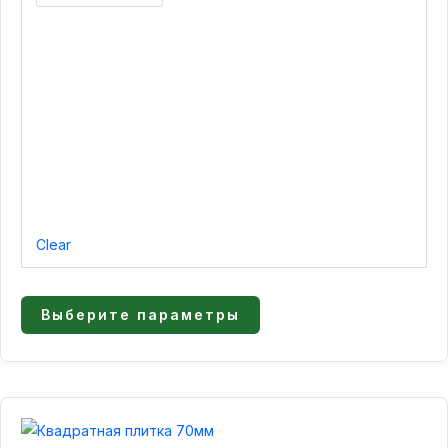
странице
товара.
Clear
Выберите параметры
Диапазон
Этот
товар
цен: