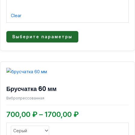
Clear
Выберите параметры
Диапазон
Этот
товар
цен:
имеет
700,00 ₽
Брусчатка 60 мм
несколько
–
вариаций.
Вибропрессованная
1700,00 ₽
Опции
можно
700,00
₽
–
1700,00
₽
выбрать
на